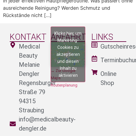
in jeder effektiven Hautpflegeroutine. Was passiert ohne
ausreichende Reinigung? Werden Schmutz und
Rückstände nicht […]
Klicke hier, um
KONTAKT
ANFAHRT
LINKS
Marketing-
Medical
Gutscheinres
Cookies zu
akzeptieren
Beauty
Terminbuchu
und diesen
Melanie
Inhalt zu
→ Zur Google
Dengler
Online
aktivieren
Maps
Regensburger
Shop
Routenplanung
Straße 79
94315
Straubing
info@medicalbeauty-
dengler.de