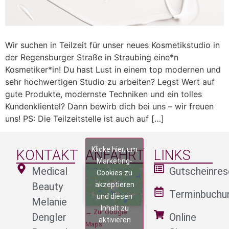
Wir suchen in Teilzeit für unser neues Kosmetikstudio in
der Regensburger Straße in Straubing eine*n
Kosmetiker*in! Du hast Lust in einem top modernen und
sehr hochwertigen Studio zu arbeiten? Legst Wert auf
gute Produkte, modernste Techniken und ein tolles
Kundenklientel? Dann bewirb dich bei uns – wir freuen
uns! PS: Die Teilzeitstelle ist auch auf […]
Klicke hier, um
KONTAKT
ANFAHRT
LINKS
Marketing-
Medical
Gutscheinres
Cookies zu
akzeptieren
Beauty
Terminbuchu
und diesen
Melanie
Inhalt zu
→ Zur Google
Dengler
Online
aktivieren
Maps