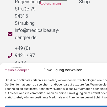
Regensburger
Shop
Routenplanung
Straße 79
94315
Straubing
info@medicalbeauty-
dengler.de
+49 (0)
9421 / 97
46 14
Einwilligung verwalten
© 2026 Medical Beauty Dengler
Um dir ein optimales Erlebnis zu bieten, verwenden wir Technologien wie Co
Geräteinformationen zu speichern und/oder darauf zuzugreifen. Wenn du di
Technologien zustimmst, können wir Daten wie das Surfverhalten oder einde
AGB
Impressum
Datenschutz
auf dieser Website verarbeiten. Wenn du deine Einwilligung nicht erteilst oder
zurückziehst, können bestimmte Merkmale und Funktionen beeinträchtigt w